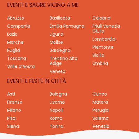
EVENTI E SAGRE VICINO A ME
Abruzzo
Basilicata
Calabria
Campania
Emilia Romagna
Friuli Venezia
Giulia
Lazio
Liguria
Lombardia
Marche
Molise
Piemonte
Puglia
Sardegna
Sicilia
Toscana
Trentino Alto
Adige
Umbria
Valle d’Aosta
Veneto
EVENTI E FESTE IN CITTÀ
Asti
Bologna
Cuneo
Firenze
Livorno
Matera
Milano
Napoli
Perugia
Pisa
Roma
Salerno
Siena
Torino
Venezia