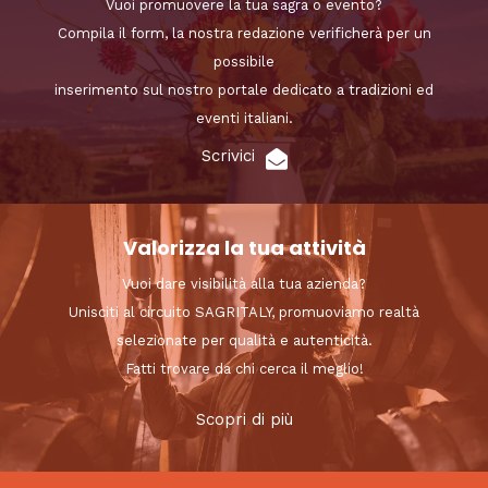
Vuoi promuovere la tua sagra o evento?
Compila il form, la nostra redazione verificherà per un
possibile
inserimento sul nostro portale dedicato a tradizioni ed
eventi italiani.
Scrivici
Valorizza la tua attività
Vuoi dare visibilità alla tua azienda?
Unisciti al circuito SAGRITALY, promuoviamo realtà
selezionate per qualità e autenticità.
Fatti trovare da chi cerca il meglio!
Scopri di più