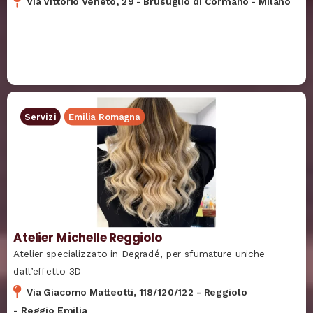
Via Vittorio Veneto, 29
-
Brusuglio di Cormano
-
Milano
Servizi
Emilia Romagna
Atelier Michelle Reggiolo
Atelier specializzato in Degradé, per sfumature uniche
dall’effetto 3D
Via Giacomo Matteotti, 118/120/122
-
Reggiolo
-
Reggio Emilia