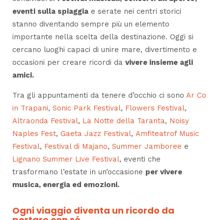
eventi sulla spiaggia
e serate nei centri storici
stanno diventando sempre più un elemento
importante nella scelta della destinazione. Oggi si
cercano luoghi capaci di unire mare, divertimento e
occasioni per creare ricordi da
vivere insieme agli
amici.
Tra gli appuntamenti da tenere d’occhio ci sono
Ar Co
in Trapani
,
Sonic Park Festival
,
Flowers Festival
,
Altraonda Festival
,
La Notte della Taranta
,
Noisy
Naples Fest
,
Gaeta Jazz Festival
,
Amfiteatrof Music
Festival
,
Festival di Majano
,
Summer Jamboree
e
Lignano Summer Live Festival
, eventi che
trasformano l’estate in un’occasione
per vivere
musica, energia ed emozioni.
Ogni viaggio diventa un ricordo da
portare con sé