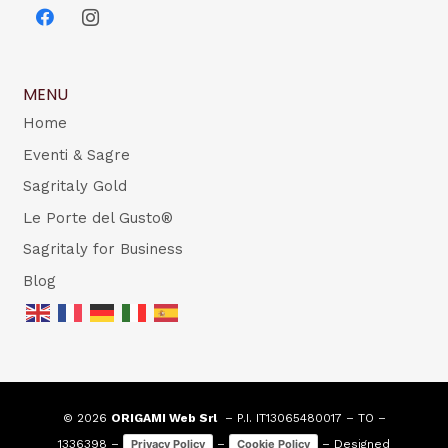
MENU
Home
Eventi & Sagre
Sagritaly Gold
Le Porte del Gusto®
Sagritaly for Business
Blog
© 2026
ORIGAMI Web Srl
– P.I. IT13065480017 – TO –
1336398 –
–
– Designed
Privacy Policy
Cookie Policy