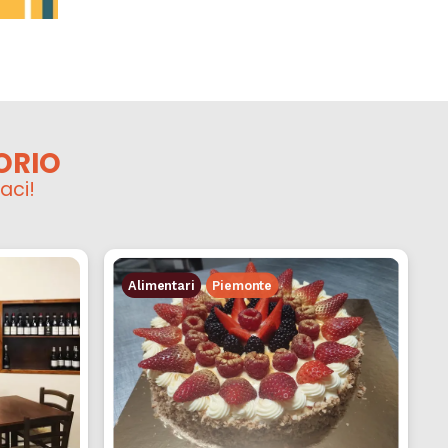
ORIO
aci!
Alimentari
Piemonte