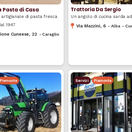
Trattoria Da Sergio
a Pasta di Casa
Un angolo di cucina sarda ad
artigianale di pasta fresca
dal 1947
Via Mazzini, 6
-
Alba
-
Cu
sione Cuneese, 22
-
Caraglio
Servizi
Piemonte
Piemonte