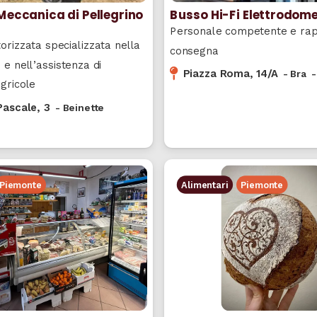
Busso Hi-Fi Elettrodome
Meccanica di Pellegrino
Personale competente e rapi
torizzata specializzata nella
consegna
 e nell’assistenza di
Piazza Roma, 14/A
-
Bra
gricole
Pascale, 3
-
Beinette
Piemonte
Alimentari
Piemonte