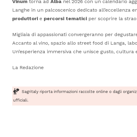
Vinum
torna ad
Alba
nel 2026 con un calendario aggi
Langhe in un palcoscenico dedicato all’eccellenza en
produttori
e
percorsi tematici
per scoprire la straor
Migliaia di appassionati convergeranno per degusta
Accanto al vino, spazio allo street food di Langa, lab
Un’esperienza immersiva che unisce gusto, cultura e 
La Redazione
Sagritaly riporta informazioni raccolte online o dagli organi
ufficiali.