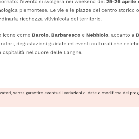
ornato: l’evento si svolgerà nei weekend del
25-26 aprile 
ologica piemontese. Le vie e le piazze del centro storico
dinaria ricchezza vitivinicola del territorio.
re icone come
Barolo, Barbaresco
e
Nebbiolo
, accanto a
D
oratori, degustazioni guidate ed eventi culturali che celebr
ospitalità nel cuore delle Langhe.
zzatori, senza garantire eventuali variazioni di date o modifiche dei pro